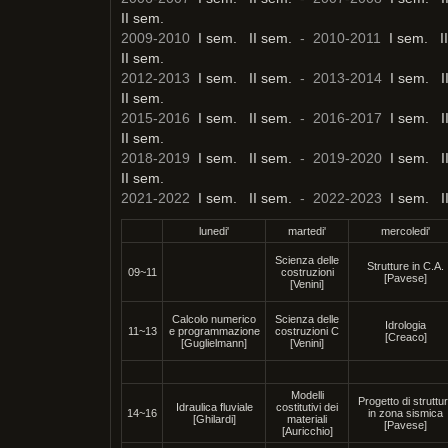
II sem.
2009-2010
I sem.
II sem.
- 2010-2011
I sem.
I
II sem.
2012-2013
I sem.
II sem.
- 2013-2014
I sem.
I
II sem.
2015-2016
I sem.
II sem.
- 2016-2017
I sem.
I
II sem.
2018-2019
I sem.
II sem.
- 2019-2020
I sem.
I
II sem.
2021-2022
I sem.
II sem.
- 2022-2023
I sem.
I
lunedi'
martedi'
mercoledi'
Scienza delle
Strutture in C.A.
09~11
costruzioni
[Pavese]
[Venini]
Calcolo numerico
Scienza delle
Idrologia
11~13
e programmazione
costruzioni C
[Creaco]
[Guglielmann]
[Venini]
Modelli
Progetto di struttu
Idraulica fluviale
costitutivi dei
14~16
in zona sismica
[Ghilardi]
materiali
[Pavese]
[Auricchio]