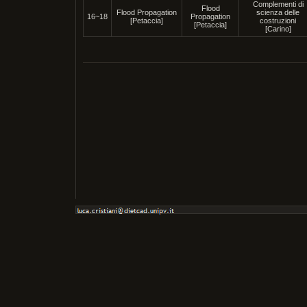
Complementi di
Flood
Flood Propagation
scienza delle
16~18
Propagation
[Petaccia]
costruzioni
[Petaccia]
[Carino]