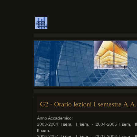
G2 - Orario lezioni I semestre A.A
Anno Accademico:
2003-2004
I sem.
II sem.
- 2004-2005
I sem.
I
II sem.
2006-2007
I sem.
II sem.
- 2007-2008
I sem.
I