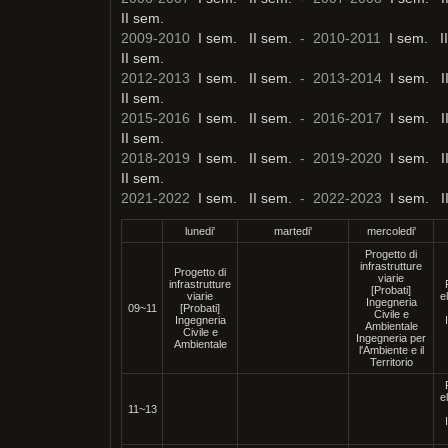
II sem.
2009-2010
I sem.
II sem.
- 2010-2011
I sem.
I
II sem.
2012-2013
I sem.
II sem.
- 2013-2014
I sem.
I
II sem.
2015-2016
I sem.
II sem.
- 2016-2017
I sem.
I
II sem.
2018-2019
I sem.
II sem.
- 2019-2020
I sem.
I
II sem.
2021-2022
I sem.
II sem.
- 2022-2023
I sem.
I
lunedi'
martedi'
mercoledi'
Progetto di
infrastrutture
Progetto di
viarie
infrastrutture
[Probati]
viarie
e
Ingegneria
09~11
[Probati]
Civile e
Ingegneria
Ambientale
Civile e
Ingegneria per
Ambientale
l'Ambiente e il
Territorio
e
11~13