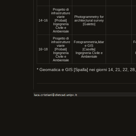
Progetto di
infrastrutture
viarie
Photogrammetry for
14~16
[Probati]
architectural survey
Ingegneria
[Galetto]
Civile e
Ambientale
Progetto di
infrastrutture
Fotogrammetria,lidar
F
viarie
e GIS
16~18
[Probati]
[Casella]
Ingegneria
Ingegneria Civile e
Civile e
Ambientale
Ambientale
* Geomatica e GIS [Spalla] nei giorni 14, 21, 22, 2