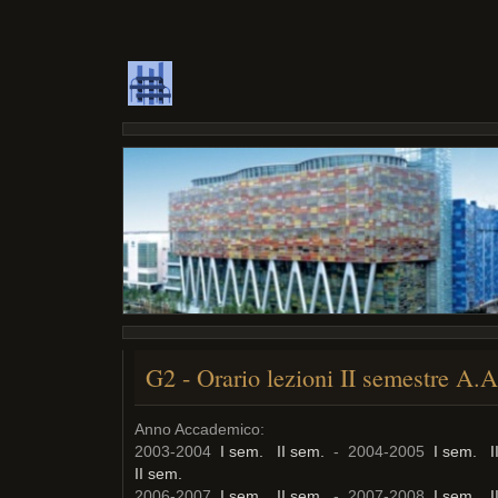
G2 - Orario lezioni II semestre A.
Anno Accademico:
2003-2004
I sem.
II sem.
- 2004-2005
I sem.
I
II sem.
2006-2007
I sem.
II sem.
- 2007-2008
I sem.
I